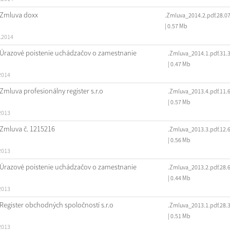
Zmluva doxx
.Zmluva_2014.2.pdf.28.0
| 0.57 Mb
.2014
Úrazové poistenie uchádzačov o zamestnanie
.Zmluva_2014.1.pdf.31.
| 0.47 Mb
2014
Zmluva profesionálny register s.r.o
.Zmluva_2013.4.pdf.11.
| 0.57 Mb
2013
Zmluva č. 1215216
.Zmluva_2013.3.pdf.12.
| 0.56 Mb
2013
Úrazové poistenie uchádzačov o zamestnanie
.Zmluva_2013.2.pdf.28.
| 0.44 Mb
2013
Register obchodných spoločností s.r.o
.Zmluva_2013.1.pdf.28.
| 0.51 Mb
2013