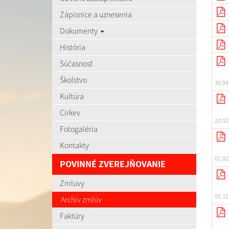
Zápisnice a uznesenia
Dokumenty
História
Súčasnosť
Školstvo
30.04
Kultúra
Cirkev
22.02
Fotogaléria
Kontakty
01.02
POVINNÉ ZVEREJŇOVANIE
Zmluvy
05.11
Archív zmlúv
Faktúry