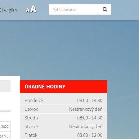
A
A
ý
|
english
ÚRADNÉ HODINY
Pondelok
08:00 - 14:30
Utorok
Nestránkový deň
Streda
08:00 - 14:30
Štvrtok
Nestránkový deň
2.2022
Piatok
08:00 - 12:00
.04 Mb