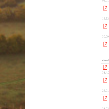
09.01
19.12
30.09
29.02
31.4.
26.01
31.03