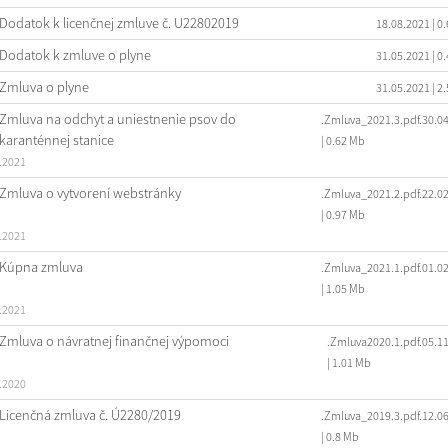
Dodatok k licenčnej zmluve č. U22802019
18.08.2021
| 0
Dodatok k zmluve o plyne
31.05.2021
| 0
Zmluva o plyne
31.05.2021
| 2
Zmluva na odchyt a uniestnenie psov do
.Zmluva_2021.3.pdf.30.0
karanténnej stanice
| 0.62 Mb
.2021
Zmluva o vytvorení webstránky
.Zmluva_2021.2.pdf.22.0
| 0.97 Mb
.2021
Kúpna zmluva
.Zmluva_2021.1.pdf.01.0
| 1.05 Mb
.2021
Zmluva o návratnej finančnej výpomoci
.Zmluva2020.1.pdf.05.1
| 1.01 Mb
.2020
Licenčná zmluva č. Ú2280/2019
.Zmluva_2019.3.pdf.12.0
| 0.8 Mb