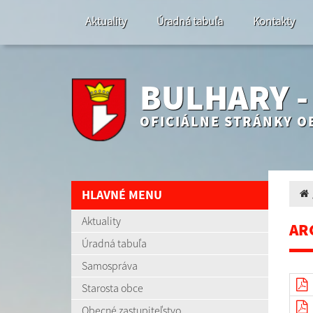
Aktuality
Úradná tabuľa
Kontakty
BULHARY 
OFICIÁLNE STRÁNKY O
HLAVNÉ MENU
Aktuality
AR
Úradná tabuľa
Samospráva
Starosta obce
Obecné zastupiteľstvo