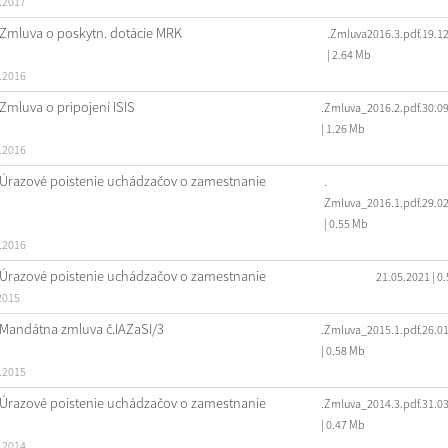
.2017
Zmluva o poskytn. dotácie MRK
.Zmluva2016.3.pdf.19.1
| 2.64 Mb
.2016
Zmluva o pripojení ISIS
.Zmluva_2016.2.pdf.30.0
| 1.26 Mb
.2016
Úrazové poistenie uchádzačov o zamestnanie
.
Zmluva_2016.1.pdf.29.0
| 0.55 Mb
.2016
Úrazové poistenie uchádzačov o zamestnanie
21.05.2021
| 0
2015
Mandátna zmluva č.IAZaSI/3
.Zmluva_2015.1.pdf.26.0
| 0.58 Mb
.2015
Úrazové poistenie uchádzačov o zamestnanie
.Zmluva_2014.3.pdf.31.0
| 0.47 Mb
.2014