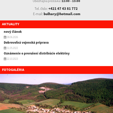
Obedňajšia prestávka:
12:00 - 13:00
Tel. číslo:
+421 47 43 81 772
E-mail:
bulhary@hotmail.com
AKTUALITY
nový článok
08.06.2026
Dobrovoľná vojenská príprava
31.05.2022
Oznámenie o prerušení distribúcie elektriny
22.10.2023
FOTOGALÉRIA