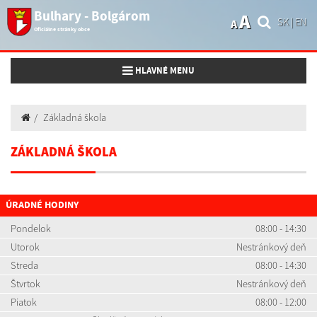
Bulhary - Bolgárom
A
SK
|
EN
A
Oficiálne stránky obce
Toggle navigation
HLAVNÉ MENU
Základná škola
ZÁKLADNÁ ŠKOLA
ÚRADNÉ HODINY
Pondelok
08:00 - 14:30
Utorok
Nestránkový deň
Streda
08:00 - 14:30
Štvrtok
Nestránkový deň
Piatok
08:00 - 12:00