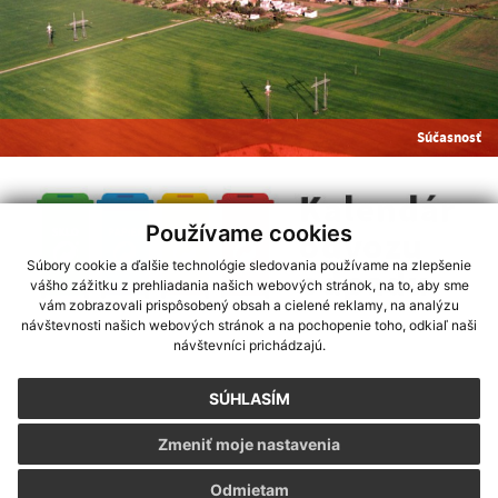
Súčasnosť
Používame cookies
Súbory cookie a ďalšie technológie sledovania používame na zlepšenie
vášho zážitku z prehliadania našich webových stránok, na to, aby sme
vám zobrazovali prispôsobený obsah a cielené reklamy, na analýzu
návštevnosti našich webových stránok a na pochopenie toho, odkiaľ naši
využite možnosť získavania aktuálnych informácií s využitím RSS
návštevníci prichádzajú.
CMS systém (redakčný) systém ECHELON 2
,
Mapa stránok
,
web portál
webhosting
,
webex.digital
,
domény
,
registrácia domény
,
spoločnosť webex.digital
SÚHLASÍM
technický prevádzkovateľ
-
webdesign
|
webex.digital
Zmeniť moje nastavenia
Posledná aktualizácia:
16.06.2026
Vyhlásenie o prístupnosti
|
Autorské práva
Odmietam
Ochrana osobných údajov