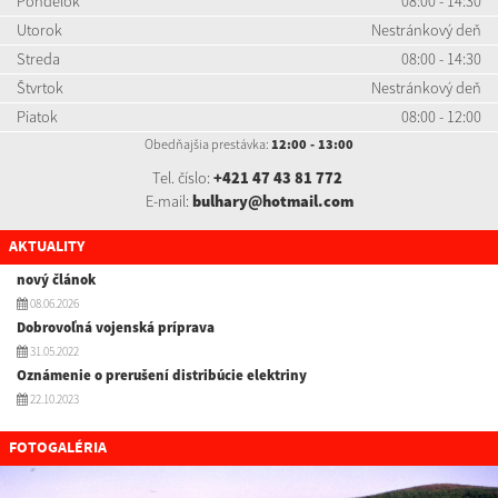
Pondelok
08:00 - 14:30
Utorok
Nestránkový deň
Streda
08:00 - 14:30
Štvrtok
Nestránkový deň
Piatok
08:00 - 12:00
Obedňajšia prestávka:
12:00 - 13:00
Tel. číslo:
+421 47 43 81 772
E-mail:
bulhary@hotmail.com
AKTUALITY
nový článok
08.06.2026
Dobrovoľná vojenská príprava
31.05.2022
Oznámenie o prerušení distribúcie elektriny
22.10.2023
FOTOGALÉRIA