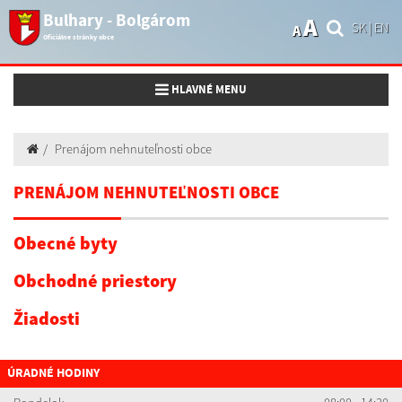
Bulhary - Bolgárom
A
SK
|
EN
A
Oficiálne stránky obce
Toggle navigation
HLAVNÉ MENU
Prenájom nehnuteľnosti obce
PRENÁJOM NEHNUTEĽNOSTI OBCE
Obecné byty
Obchodné priestory
Žiadosti
ÚRADNÉ HODINY