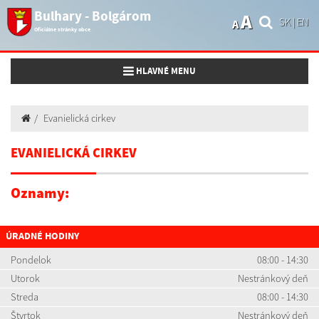
Bulhary - Bolgárom
A
SK
|
EN
A
Oficiálne stránky obce
Toggle navigation
HLAVNÉ MENU
Evanielická cirkev
EVANIELICKÁ CIRKEV
Oznamy:
ÚRADNÉ HODINY
Pondelok
08:00 - 14:30
Utorok
Nestránkový deň
Streda
08:00 - 14:30
Štvrtok
Nestránkový deň