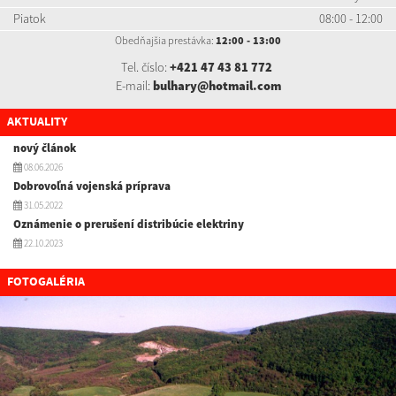
Piatok
08:00 - 12:00
Obedňajšia prestávka:
12:00 - 13:00
Tel. číslo:
+421 47 43 81 772
E-mail:
bulhary@hotmail.com
AKTUALITY
nový článok
08.06.2026
Dobrovoľná vojenská príprava
31.05.2022
Oznámenie o prerušení distribúcie elektriny
22.10.2023
FOTOGALÉRIA