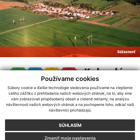
Súčasnosť
Používame cookies
Súbory cookie a ďalšie technológie sledovania používame na zlepšenie
vášho zážitku z prehliadania našich webových stránok, na to, aby sme
vám zobrazovali prispôsobený obsah a cielené reklamy, na analýzu
návštevnosti našich webových stránok a na pochopenie toho, odkiaľ naši
využite možnosť získavania aktuálnych informácií s využitím RSS
návštevníci prichádzajú.
CMS systém (redakčný) systém ECHELON 2
,
Mapa stránok
,
web portál
webhosting
,
webex.digital
,
domény
,
registrácia domény
,
spoločnosť webex.digital
SÚHLASÍM
technický prevádzkovateľ
-
webdesign
|
webex.digital
Zmeniť moje nastavenia
Posledná aktualizácia:
16.06.2026