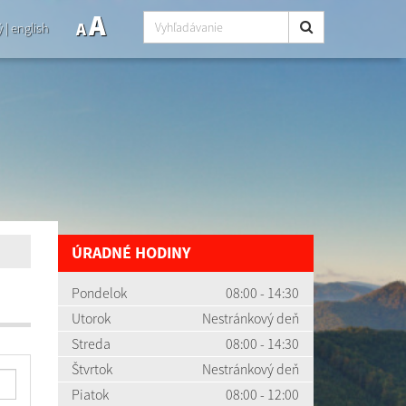
A
A
ý
|
english
ÚRADNÉ HODINY
Pondelok
08:00 - 14:30
Utorok
Nestránkový deň
Streda
08:00 - 14:30
Štvrtok
Nestránkový deň
Piatok
08:00 - 12:00