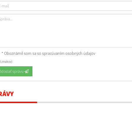
* Oboznámil som sa so
spracúvaním osobných údajov
0 znakov)
Odoslať správu
RÁVY