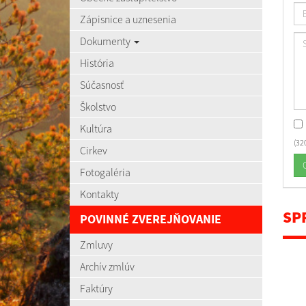
Zápisnice a uznesenia
Dokumenty
História
Súčasnosť
Školstvo
Kultúra
(32
Cirkev
Fotogaléria
Kontakty
SP
POVINNÉ ZVEREJŇOVANIE
Zmluvy
Archív zmlúv
Faktúry