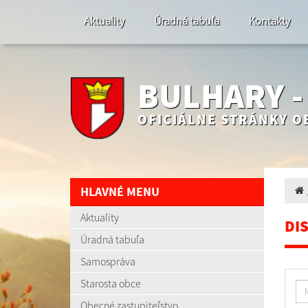
Aktuality
Úradná tabuľa
Kontakty
BULHARY 
OFICIÁLNE STRÁNKY O
HLAVNÉ MENU
Aktuality
DI
Úradná tabuľa
Samospráva
Starosta obce
Obecné zastupiteľstvo