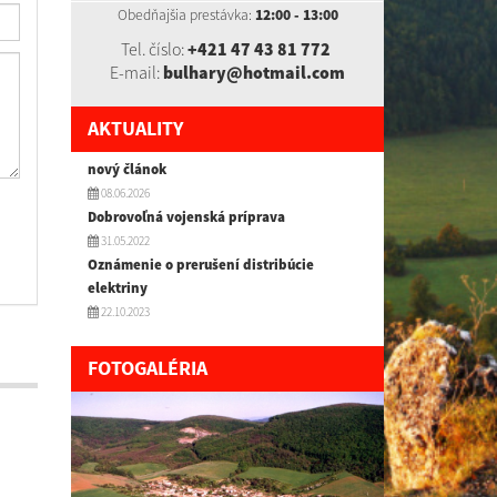
Obedňajšia prestávka:
12:00 - 13:00
Tel. číslo:
+421 47 43 81 772
E-mail:
bulhary@hotmail.com
AKTUALITY
nový článok
08.06.2026
Dobrovoľná vojenská príprava
31.05.2022
Oznámenie o prerušení distribúcie
elektriny
22.10.2023
FOTOGALÉRIA