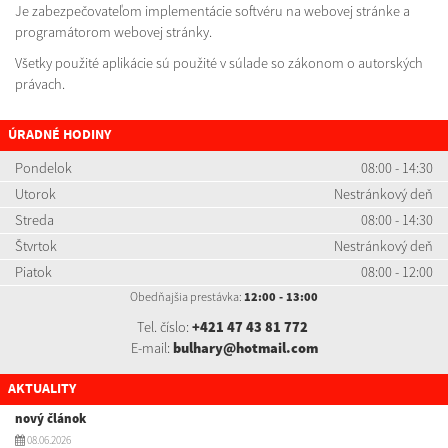
Je zabezpečovateľom implementácie softvéru na webovej stránke a
programátorom webovej stránky.
Všetky použité aplikácie sú použité v súlade so zákonom o autorských
právach.
ÚRADNÉ HODINY
Pondelok
08:00 - 14:30
Utorok
Nestránkový deň
Streda
08:00 - 14:30
Štvrtok
Nestránkový deň
Piatok
08:00 - 12:00
Obedňajšia prestávka:
12:00 - 13:00
Tel. číslo:
+421 47 43 81 772
E-mail:
bulhary@hotmail.com
AKTUALITY
nový článok
08.06.2026