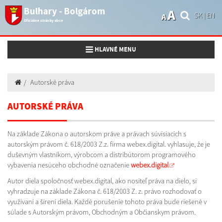
Bulhary - Bolgárom
A
SK
|
EN
A
Oficiálne stránky obce
Toggle navigation
HLAVNÉ MENU
Autorské práva
AUTORSKÉ PRÁVA
Na základe Zákona o autorskom práve a právach súvisiacich s
autorským právom č. 618/2003 Z.z. firma webex.digital. vyhlasuje, že je
duševným vlastníkom, výrobcom a distribútorom programového
vybavenia nesúceho obchodné označenie
webex.digital
Autor diela spoločnosť webex.digital, ako nositeľ práva na dielo, si
vyhradzuje na základe Zákona č. 618/2003 Z. z. právo rozhodovať o
využívaní a šírení diela. Každé porušenie tohoto práva bude riešené v
súlade s Autorským právom, Obchodným a Občianskym právom.