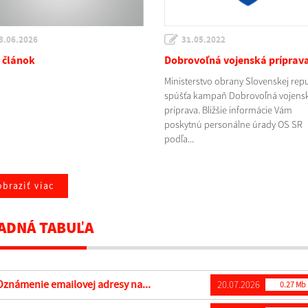
8.06.2026
31.05.2022
 článok
Dobrovoľná vojenská príprav
Ministerstvo obrany Slovenskej rep
spúšťa kampaň Dobrovoľná vojens
príprava. Bližšie informácie Vám
poskytnú personálne úrady OS SR
podľa...
braziť viac
ADNÁ TABUĽA
známenie emailovej adresy na...
20.07.2026
0.27 Mb