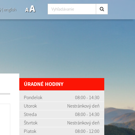
A
A
ý
|
english
ÚRADNÉ HODINY
Pondelok
08:00 - 14:30
Utorok
Nestránkový deň
Streda
08:00 - 14:30
Štvrtok
Nestránkový deň
Piatok
08:00 - 12:00