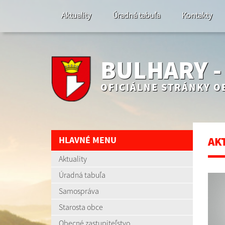
Aktuality
Úradná tabuľa
Kontakty
BULHARY 
OFICIÁLNE STRÁNKY O
HLAVNÉ MENU
AK
Aktuality
Úradná tabuľa
Samospráva
Starosta obce
Obecné zastupiteľstvo