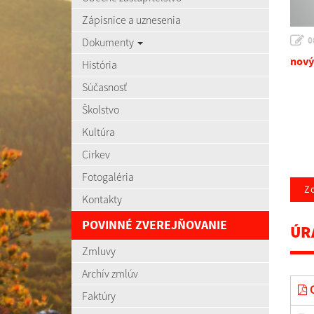
Zápisnice a uznesenia
0
Dokumenty
nový
História
Súčasnosť
Školstvo
Kultúra
Cirkev
Fotogaléria
Zo
Kontakty
POVINNÉ ZVEREJŇOVANIE
ÚR
Zmluvy
Archív zmlúv
O
Faktúry