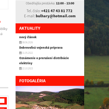
Obedňajšia prestávka:
12:00 - 13:00
Tel. číslo:
+421 47 43 81 772
E-mail:
bulhary@hotmail.com
a
AKTUALITY
ubliky
ká
nový článok
08.06.2026
Dobrovoľná vojenská príprava
31.05.2022
Oznámenie o prerušení distribúcie
elektriny
22.10.2023
FOTOGALÉRIA