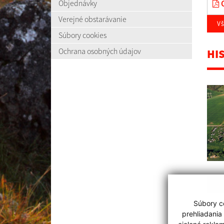
Objednávky
O
Verejné obstarávanie
V
Súbory cookies
Ochrana osobných údajov
HI
Zo
Súbory co
prehliadania