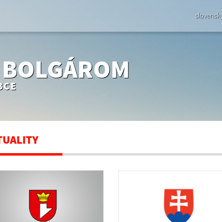
slovensk
- BOLGÁROM
BCE
TUALITY