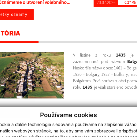
známenie o utvorení volebného...
20.07.2026
0.27 Mb
šetky oznamy
STÓRIA
V listine z roku
1435
je 
zaznamenaná pod názvom
Balg
Neskoršie názvy obce: 1461 – Bolgar
1920 – Bolgáry, 1927 – Bulhary, ma
Bolgárom. Prvá správa o obci poch
roku
1435
, je však staršieho pôvod
braziť viac
Používame cookies
okie a ďalšie technológie sledovania používame na zlepšenie vášho
 našich webových stránok, na to, aby sme vám zobrazovali prispôs