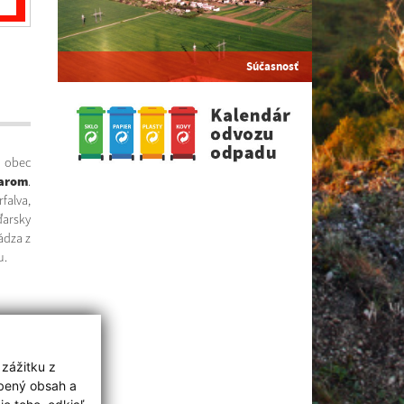
Súčasnosť
obec
arom
.
falva,
ďarsky
ádza z
u.
 zážitku z
obený obsah a